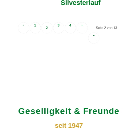
Silvesterlauf
‹
1
3
4
›
2
Seite 2 von 13
»
Geselligkeit
&
Freunde
seit 1947