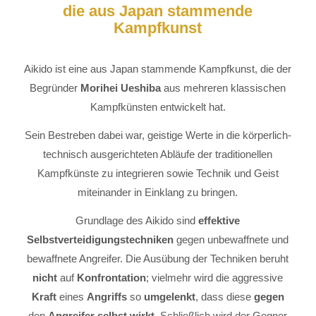
die aus Japan stammende
Kampfkunst
Aikido ist eine aus Japan stammende Kampfkunst, die der
Begründer
Morihei Ueshiba
aus mehreren klassischen
Kampfkünsten entwickelt hat.
Sein Bestreben dabei war, geistige Werte in die körperlich-
technisch ausgerichteten Abläufe der traditionellen
Kampfkünste zu integrieren sowie Technik und Geist
miteinander in Einklang zu bringen.
Grundlage des Aikido sind
effektive
Selbstverteidigungstechniken
gegen unbewaffnete und
bewaffnete Angreifer. Die Ausübung der Techniken beruht
nicht
auf
Konfrontation
; vielmehr wird die aggressive
Kraft
eines
Angriffs
so
umgelenkt
, dass diese
gegen
den
Angreifer selbst wirkt
. Schließlich wird der Gegner