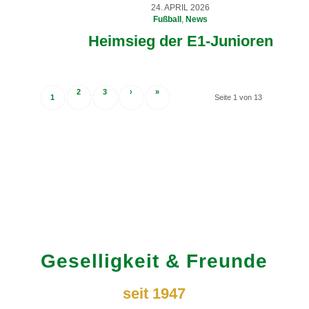
24. APRIL 2026
Fußball
,
News
Heimsieg der E1-Junioren
2
3
›
»
1
Seite 1 von 13
Geselligkeit
&
Freunde
seit 1947