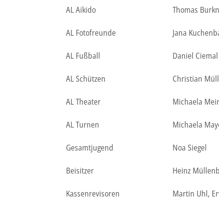
AL Aikido
Thomas Burkn
AL Fotofreunde
Jana Kuchenb
AL Fußball
Daniel Ciemal
AL Schützen
Christian Mül
AL Theater
Michaela Mei
AL Turnen
Michaela May
Gesamtjugend
Noa Siegel
Beisitzer
Heinz Müllenb
Kassenrevisoren
Martin Uhl, E