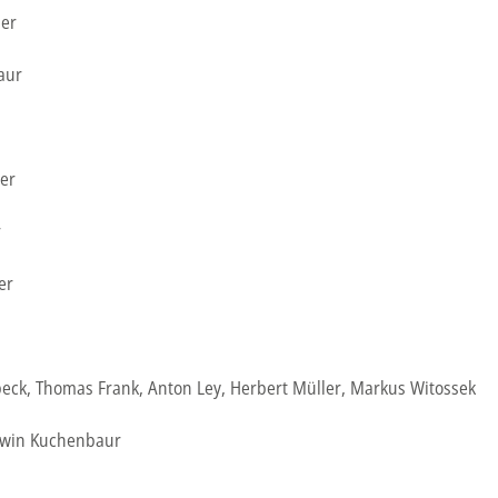
er
aur
ler
r
er
eck, Thomas Frank, Anton Ley, Herbert Müller, Markus Witossek
rwin Kuchenbaur