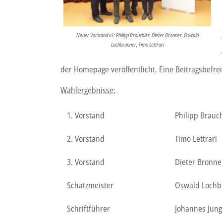
Neuer Vorstand v.l.: Philipp Brauchler, Dieter Bronner, Oswald
Lochbrunner, Timo Lettrari
der Homepage veröffentlicht. Eine Beitragsbefre
Wahlergebnisse:
1. Vorstand
Philipp Brauc
2. Vorstand
Timo Lettrari
3. Vorstand
Dieter Bronne
Schatzmeister
Oswald Lochb
Schriftführer
Johannes Jung