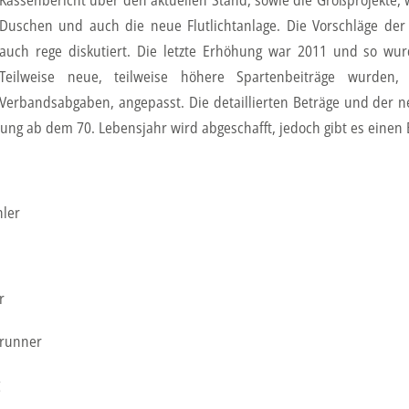
Kassenbericht über den aktuellen Stand, sowie die Großprojekte
Duschen und auch die neue Flutlichtanlage. Die Vorschläge de
auch rege diskutiert. Die letzte Erhöhung war 2011 und so wu
Teilweise neue, teilweise höhere Spartenbeiträge wurden,
Verbandsabgaben, angepasst. Die detaillierten Beträge und der 
iung ab dem 70. Lebensjahr wird abgeschafft, jedoch gibt es einen
hler
r
runner