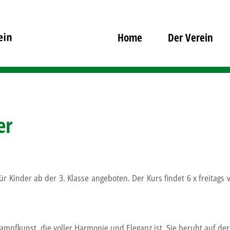
Home
Der Verein
er
 Kinder ab der 3. Klasse angeboten. Der Kurs findet 6 x freitags
mpfkunst, die voller Harmonie und Eleganz ist. Sie beruht auf der