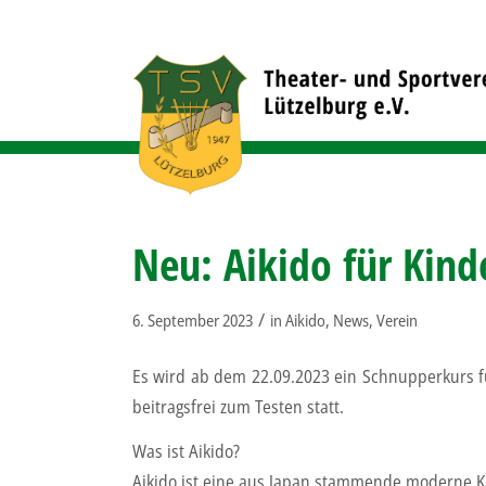
Neu: Aikido für Kind
/
6. September 2023
in
Aikido
,
News
,
Verein
Es wird ab dem 22.09.2023 ein Schnupperkurs für
beitragsfrei zum Testen statt.
Was ist Aikido?
Aikido ist eine aus Japan stammende moderne Ka